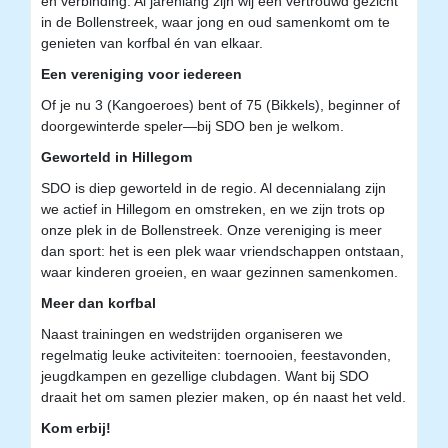
en verbinding. Al jarenlang zijn wij een vertrouwd gezicht
in de Bollenstreek, waar jong en oud samenkomt om te
genieten van korfbal én van elkaar.
Een vereniging voor iedereen
Of je nu 3 (Kangoeroes) bent of 75 (Bikkels), beginner of
doorgewinterde speler—bij SDO ben je welkom.
Geworteld in Hillegom
SDO is diep geworteld in de regio. Al decennialang zijn
we actief in Hillegom en omstreken, en we zijn trots op
onze plek in de Bollenstreek. Onze vereniging is meer
dan sport: het is een plek waar vriendschappen ontstaan,
waar kinderen groeien, en waar gezinnen samenkomen.
Meer dan korfbal
Naast trainingen en wedstrijden organiseren we
regelmatig leuke activiteiten: toernooien, feestavonden,
jeugdkampen en gezellige clubdagen. Want bij SDO
draait het om samen plezier maken, op én naast het veld.
Kom erbij!