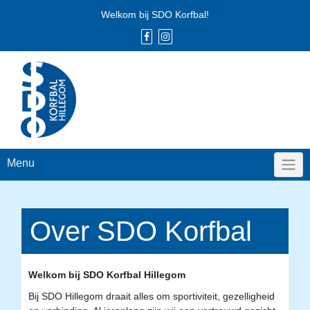
Skip
Welkom bij SDO Korfbal!
to
content
Menu
Over SDO Korfbal
Welkom bij SDO Korfbal Hillegom
Bij SDO Hillegom draait alles om sportiviteit, gezelligheid