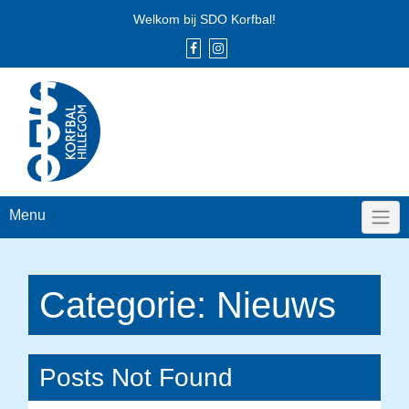
Skip
Welkom bij SDO Korfbal!
to
content
Menu
Categorie:
Nieuws
Posts Not Found